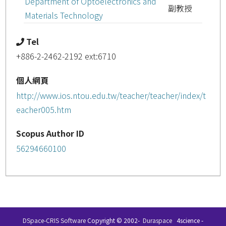
Department of Optoelectronics and
副教授
Materials Technology
Tel
+886-2-2462-2192 ext:6710
個人網頁
http://www.ios.ntou.edu.tw/teacher/teacher/index/t
eacher005.htm
Scopus Author ID
56294660100
DSpace-CRIS Software
Copyright © 2002-
Duraspace
4science -