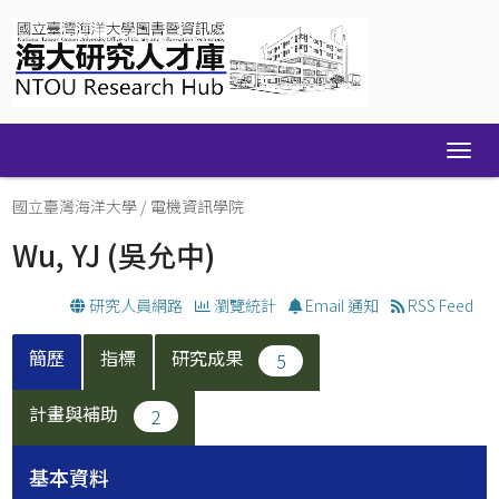
Skip
navigation
國立臺灣海洋大學
/
電機資訊學院
Wu, YJ
(吳允中)
研究人員網路
瀏覽統計
Email 通知
RSS Feed
簡歷
指標
研究成果
5
計畫與補助
2
基本資料