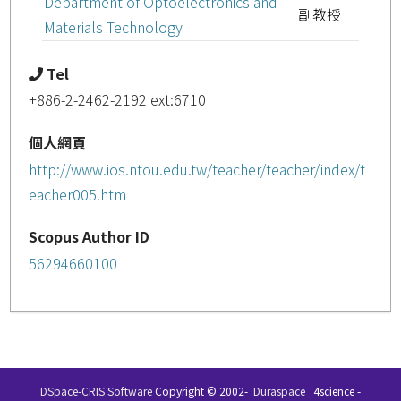
Department of Optoelectronics and
副教授
Materials Technology
Tel
+886-2-2462-2192 ext:6710
個人網頁
http://www.ios.ntou.edu.tw/teacher/teacher/index/t
eacher005.htm
Scopus Author ID
56294660100
DSpace-CRIS Software
Copyright © 2002-
Duraspace
4science -