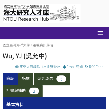
Skip
navigation
國立臺灣海洋大學
/
電機資訊學院
Wu, YJ
(吳允中)
研究人員網路
瀏覽統計
Email 通知
RSS Feed
簡歷
指標
研究成果
5
計畫與補助
2
基本資料