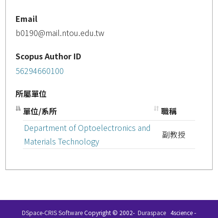
Email
b0190@mail.ntou.edu.tw
Scopus Author ID
56294660100
所屬單位
單位/系所
職稱
Department of Optoelectronics and
副教授
Materials Technology
DSpace-CRIS Software
Copyright © 2002-
Duraspace
4science -