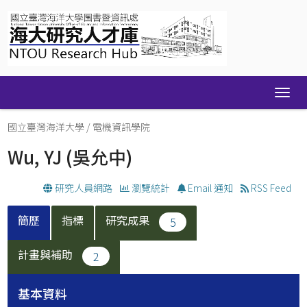
Skip
navigation
國立臺灣海洋大學
/
電機資訊學院
Wu, YJ
(吳允中)
研究人員網路
瀏覽統計
Email 通知
RSS Feed
簡歷
指標
研究成果
5
計畫與補助
2
基本資料