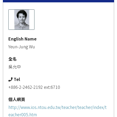
English Name
Yeun-Jung Wu
全名
吳允中
Tel
+886-2-2462-2192 ext:6710
個人網頁
http://www.ios.ntou.edu.tw/teacher/teacher/index/t
eacher005.htm