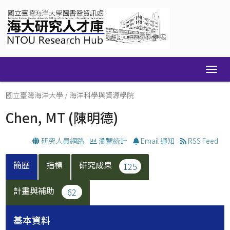
Skip
navigation
國立臺灣海洋大學
/
海洋科學與資源學院
Chen, MT
(陳明德)
研究人員網路
瀏覽統計
Email 通知
RSS Feed
簡歷
指標
研究成果
125
計畫與補助
62
基本資料