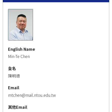
English Name
Min-Te Chen
全名
陳明德
Email
mtchen@mail.ntou.edu.tw
其他Email