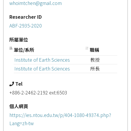
whoimtchen@gmail.com
Researcher ID
ABF-2935-2020
所屬單位
單位/系所
職稱
Institute of Earth Sciences
教授
Institute of Earth Sciences
所長
Tel
+886-2-2462-2192 ext:6503
個人網頁
https://ies.ntou.edu.tw/p/404-1080-49374.php?
Lang=zh-tw