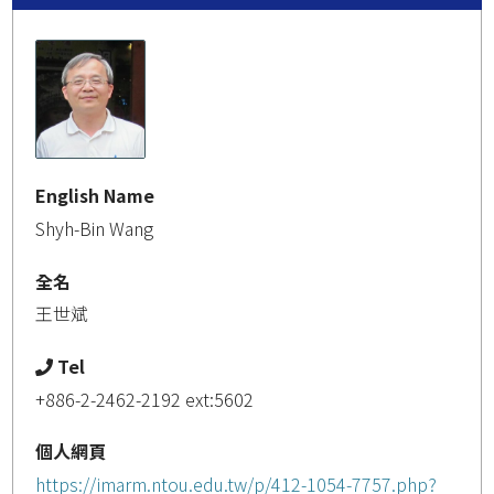
English Name
Shyh-Bin Wang
全名
王世斌
Tel
+886-2-2462-2192 ext:5602
個人網頁
https://imarm.ntou.edu.tw/p/412-1054-7757.php?