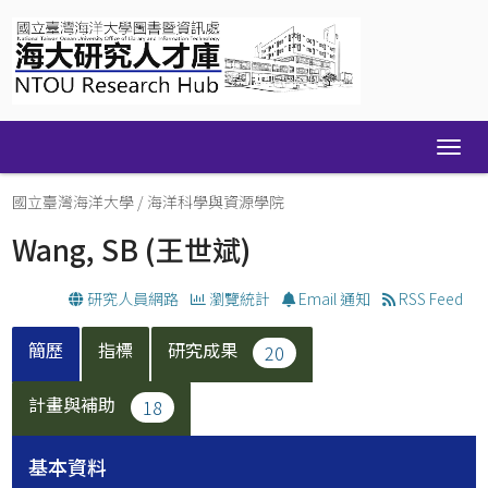
Skip
navigation
國立臺灣海洋大學
/
海洋科學與資源學院
Wang, SB
(王世斌)
研究人員網路
瀏覽統計
Email 通知
RSS Feed
簡歷
指標
研究成果
20
計畫與補助
18
基本資料