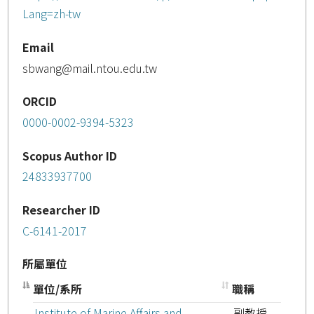
Lang=zh-tw
Email
sbwang@mail.ntou.edu.tw
ORCID
0000-0002-9394-5323
Scopus Author ID
24833937700
Researcher ID
C-6141-2017
所屬單位
單位/系所
職稱
Institute of Marine Affairs and
副教授