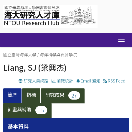
Skip
navigation
國立臺灣海洋大學
/
海洋科學與資源學院
Liang, SJ
(梁興杰)
研究人員網路
瀏覽統計
Email 通知
RSS Feed
簡歷
指標
研究成果
27
計畫與補助
15
基本資料