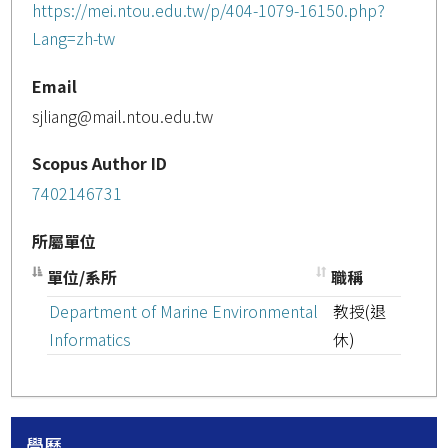
https://mei.ntou.edu.tw/p/404-1079-16150.php?
Lang=zh-tw
Email
sjliang@mail.ntou.edu.tw
Scopus Author ID
7402146731
所屬單位
單位/系所
職稱
Department of Marine Environmental
教授(退
Informatics
休)
學歷