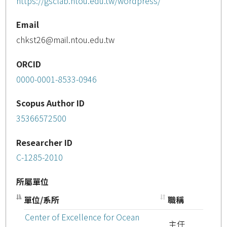
https://gsclab.ntou.edu.tw/wordpress/
Email
chkst26@mail.ntou.edu.tw
ORCID
0000-0001-8533-0946
Scopus Author ID
35366572500
Researcher ID
C-1285-2010
所屬單位
單位/系所
職稱
Center of Excellence for Ocean
主任