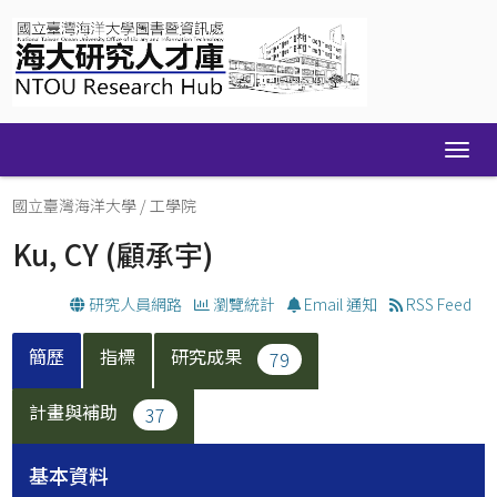
Skip
navigation
國立臺灣海洋大學
/
工學院
Ku, CY
(顧承宇)
研究人員網路
瀏覽統計
Email 通知
RSS Feed
簡歷
指標
研究成果
79
計畫與補助
37
基本資料