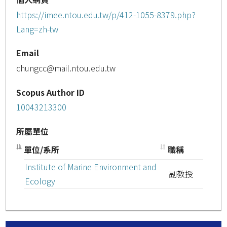
https://imee.ntou.edu.tw/p/412-1055-8379.php?
Lang=zh-tw
Email
chungcc@mail.ntou.edu.tw
Scopus Author ID
10043213300
所屬單位
單位/系所
職稱
Institute of Marine Environment and
副教授
Ecology