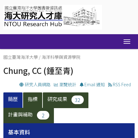
Skip
navigation
國立臺灣海洋大學
/
海洋科學與資源學院
Chung, CC
(鍾至青)
研究人員網路
瀏覽統計
Email 通知
RSS Feed
簡歷
指標
研究成果
32
計畫與補助
2
基本資料