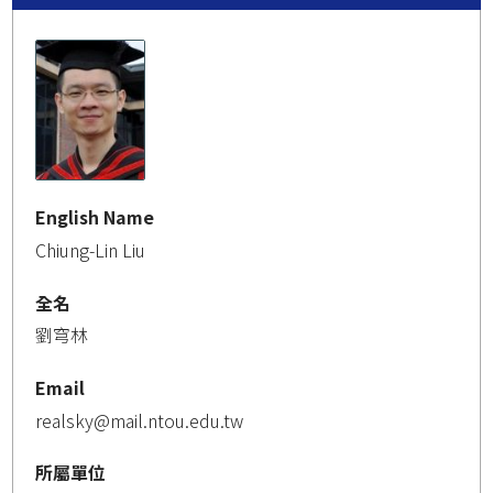
English Name
Chiung-Lin Liu
全名
劉穹林
Email
realsky@mail.ntou.edu.tw
所屬單位