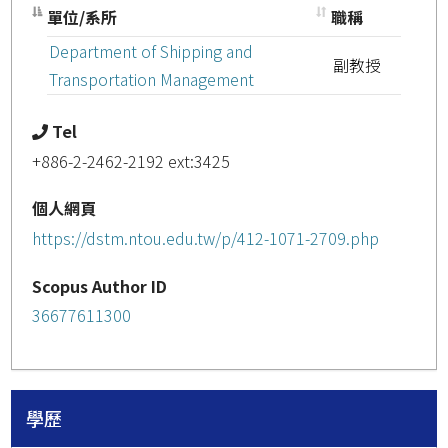
單位/系所
職稱
Department of Shipping and
副教授
Transportation Management
Tel
+886-2-2462-2192 ext:3425
個人網頁
https://dstm.ntou.edu.tw/p/412-1071-2709.php
Scopus Author ID
36677611300
學歷