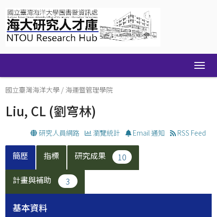
Skip
navigation
國立臺灣海洋大學
/
海運暨管理學院
Liu, CL
(劉穹林)
研究人員網路
瀏覽統計
Email 通知
RSS Feed
簡歷
指標
研究成果
10
計畫與補助
3
基本資料