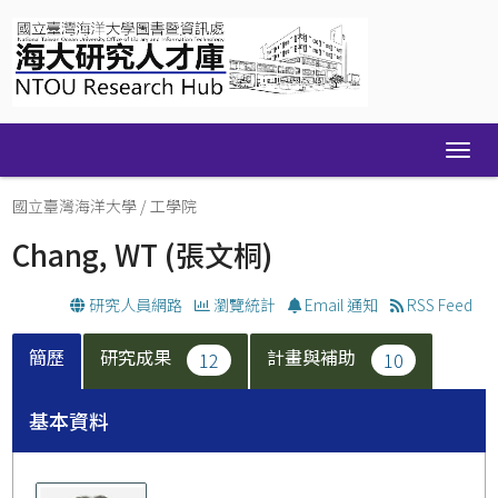
Skip
navigation
國立臺灣海洋大學
/
工學院
Chang, WT
(張文桐)
研究人員網路
瀏覽統計
Email 通知
RSS Feed
簡歷
研究成果
計畫與補助
12
10
基本資料