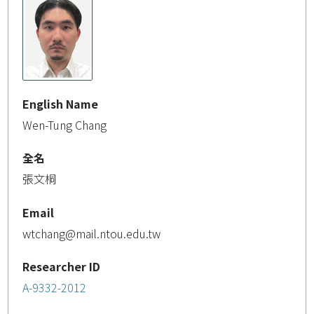
English Name
Wen-Tung Chang
全名
張文桐
Email
wtchang@mail.ntou.edu.tw
Researcher ID
A-9332-2012