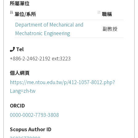
所屬單位
單位/系所
職稱
Department of Mechanical and
副教授
Mechatronic Engineering
Tel
+886-2-2462-2192 ext:3223
個人網頁
https://me.ntou.edu.tw/p/412-1057-8012.php?
Lang=zh-tw
ORCID
0000-0002-7793-3808
Scopus Author ID