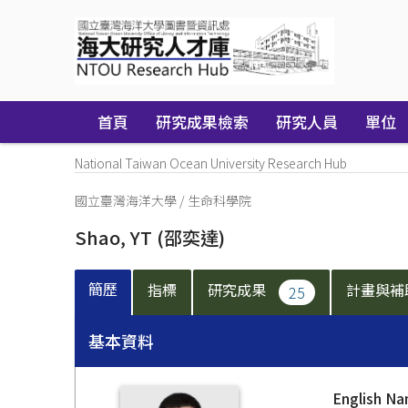
Skip
navigation
首頁
研究成果檢索
研究人員
單位
National Taiwan Ocean University Research Hub
國立臺灣海洋大學
/
生命科學院
Shao, YT
(邵奕達)
簡歷
指標
研究成果
計畫與補
25
基本資料
English N