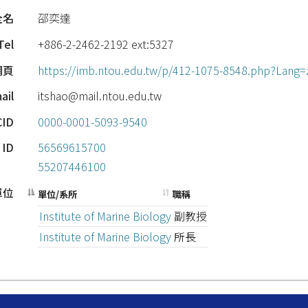
全名
邵奕達
Tel
+886-2-2462-2192 ext:5327
網頁
https://imb.ntou.edu.tw/p/412-1075-8548.php?Lang=
ail
itshao@mail.ntou.edu.tw
CID
0000-0001-5093-9540
 ID
56569615700
55207446100
單位
單位/系所
職稱
Institute of Marine Biology
副教授
Institute of Marine Biology
所長