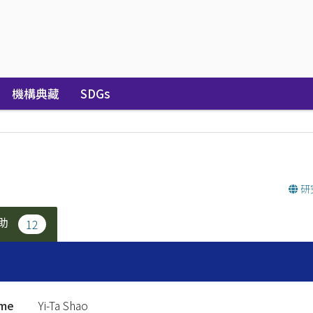
機構典藏
SDGs
研
助
12
ame
Yi-Ta Shao