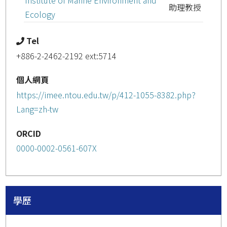
Institute of Marine Environment and
助理教授
Ecology
Tel
+886-2-2462-2192 ext:5714
個人網頁
https://imee.ntou.edu.tw/p/412-1055-8382.php?
Lang=zh-tw
ORCID
0000-0002-0561-607X
學歷