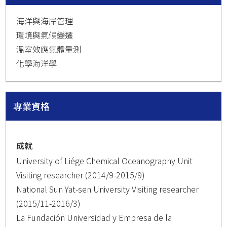
海洋與海岸管理
環境與氣候變遷
溫室效應氣體量測
化學海洋學
專業資格
成就
University of Liége Chemical Oceanography Unit
Visiting researcher (2014/9-2015/9)
National Sun Yat-sen University Visiting researcher
(2015/11-2016/3)
La Fundación Universidad y Empresa de la