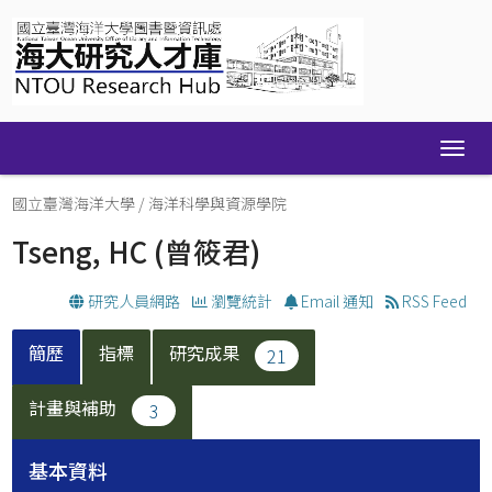
Skip
navigation
國立臺灣海洋大學
/
海洋科學與資源學院
Tseng, HC
(曾筱君)
研究人員網路
瀏覽統計
Email 通知
RSS Feed
簡歷
指標
研究成果
21
計畫與補助
3
基本資料