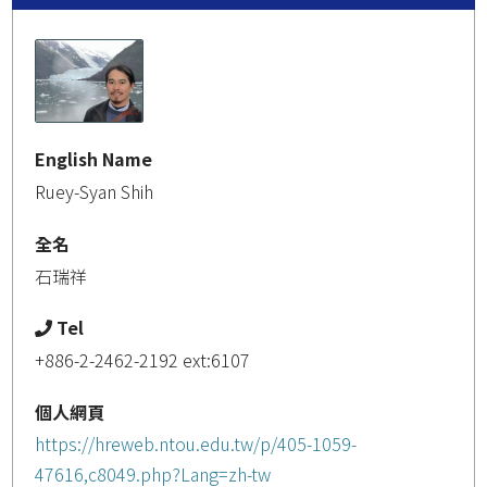
English Name
Ruey-Syan Shih
全名
石瑞祥
Tel
+886-2-2462-2192 ext:6107
個人網頁
https://hreweb.ntou.edu.tw/p/405-1059-
47616,c8049.php?Lang=zh-tw