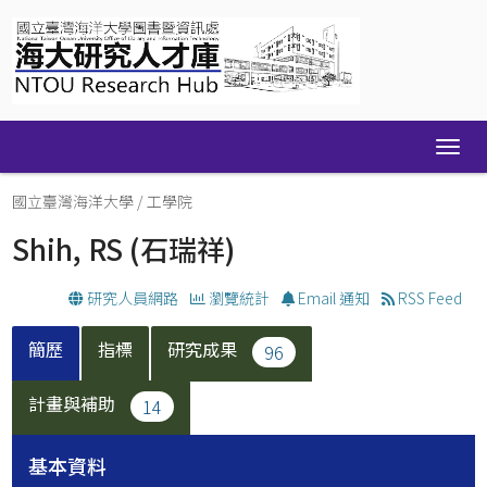
Skip
navigation
國立臺灣海洋大學
/
工學院
Shih, RS
(石瑞祥)
研究人員網路
瀏覽統計
Email 通知
RSS Feed
簡歷
指標
研究成果
96
計畫與補助
14
基本資料