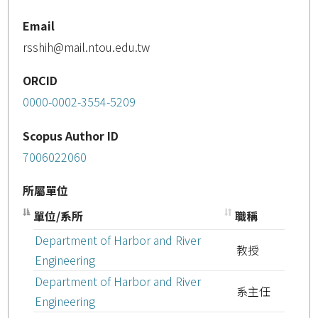
Email
rsshih@mail.ntou.edu.tw
ORCID
0000-0002-3554-5209
Scopus Author ID
7006022060
所屬單位
單位/系所
職稱
Department of Harbor and River
教授
Engineering
Department of Harbor and River
系主任
Engineering