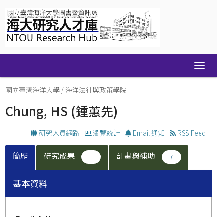
Skip
navigation
國立臺灣海洋大學
/
海洋法律與政策學院
Chung, HS
(鍾蕙先)
研究人員網路
瀏覽統計
Email 通知
RSS Feed
簡歷
研究成果
計畫與補助
11
7
基本資料