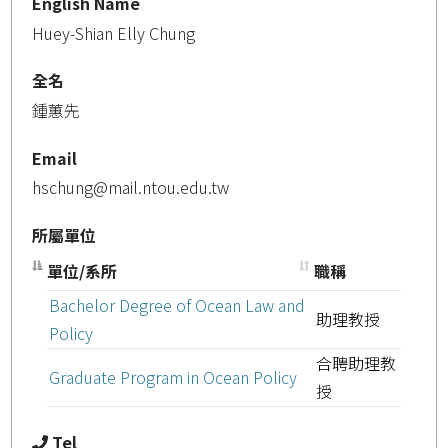
English Name
Huey-Shian Elly Chung
全名
鍾蕙先
Email
hschung@mail.ntou.edu.tw
所屬單位
單位/系所
職稱
Bachelor Degree of Ocean Law and
助理教授
Policy
合聘助理教
Graduate Program in Ocean Policy
授
Tel