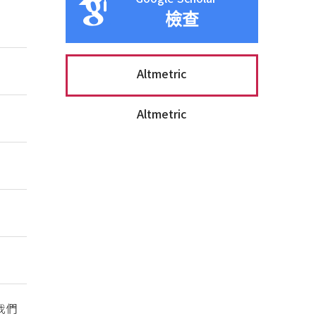
檢查
Altmetric
Altmetric
我們