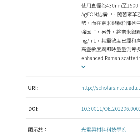
使用直徑為430nm至15
AgFON結構中，隨著聚
勢，而在奈米銀顆粒陣列
強因子，另外，將奈米銀顆
ng/mL，其靈敏度已經
高靈敏度與即時量量測等多項優點。In t
enhanced Raman scattering 
URI:
http://scholars.ntou.ed
DOI:
10.30011/OE.201206.000
顯示於：
光電與材料科技學系