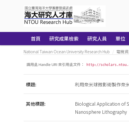
Skip
navigation
首頁
研究成果檢索
研究人員
單位
National Taiwan Ocean University Research Hub
電機資
請用此 Handle URI 來引用此文件：
http://scholars.ntou.
標題:
利用奈米球微影術製作奈
其他標題:
Biological Application of
Nanosphere Lithography