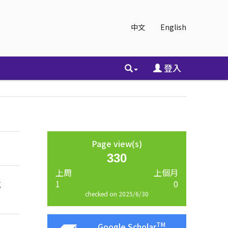
中文
English
登入
Page view(s)
330
上周
上個月
g
1
0
checked on 2025/6/30
TM
Google Scholar