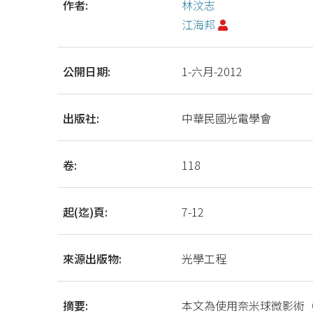
作者:
林汶志
江海邦
公開日期:
1-六月-2012
出版社:
中華民國光電學會
卷:
118
起(迄)頁:
7-12
來源出版物:
光學工程
摘要:
本文為使用奈米球微影術（