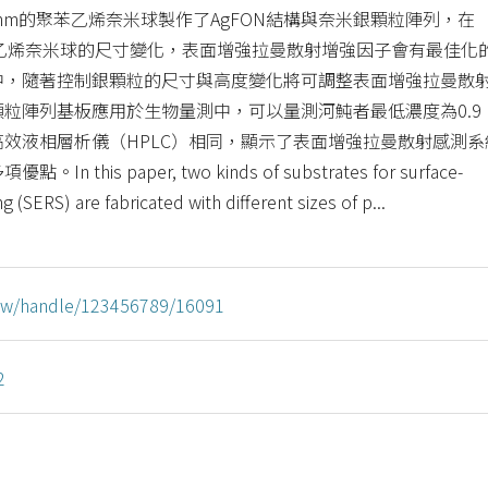
00nm的聚苯乙烯奈米球製作了AgFON結構與奈米銀顆粒陣列，在
苯乙烯奈米球的尺寸變化，表面增強拉曼散射增強因子會有最佳化
中，隨著控制銀顆粒的尺寸與高度變化將可調整表面增強拉曼散
粒陣列基板應用於生物量測中，可以量測河魨者最低濃度為0.9
和高效液相層析儀（HPLC）相同，顯示了表面增強拉曼散射感測系
his paper, two kinds of substrates for surface-
(SERS) are fabricated with different sizes of p...
u.tw/handle/123456789/16091
2