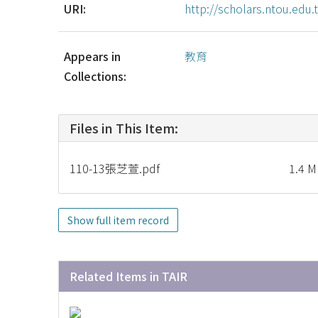
URI:
http://scholars.ntou.ed
Appears in
教育
Collections:
Files in This Item:
110-13張芝萱.pdf
1.4 
Show full item record
Related Items in TAIR