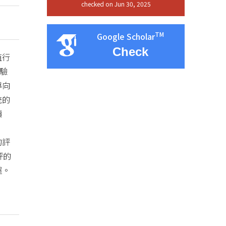
checked on Jun 30, 2025
TM
Google Scholar
Check
值行
驗
導向
統的
價
的評
評的
握。