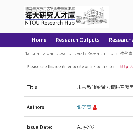
Skip
navigation
Home
Research Outputs
Research
National Taiwan Ocean University Research Hub
教學實
Please use this identifier to cite or link to this item:
http:/
Title:
未來教師影響力實驗室轉
Authors:
張芝萱
Issue Date:
Aug-2021