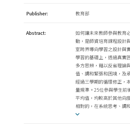
Publisher:
教育部
Abstract:
如何讓未來教師參與教育
動，是師資培育課程設計與
室跨界導向學習之設計與
學習的基礎上，透過真實
多方思辨，藉以反省理論
值、調和緊張和困境，及
經過三學期的循環修正，
量規準。25位參與學生
平均值，均較高於其他向
相對的，在系統思考、調和