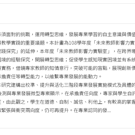
必須面對的挑戰，運用轉型思維，發展專業學習的自主意識與價
教學實踐的重要議題。本計畫為108學年度「未來教師影響力實
實踐探究」的延伸，本年度「未來教師影響力實驗室」，在跨界
困境的經驗探究，開展轉型思維；促使學生感知現實困境並有系
與實務，借鏡專家教師的知情意行，突破可能的盲點，展現創新
承擔責任等轉型能力，以維繫專業發展的能動力。
本研究建構出校準、提升與活化三階段專業發展實施模式及具體
前後測與專業發展微型專案顯示，在承擔責任向度，專家與學生自
度，由此觀之，學生在道德、自制、誠信、利他上，有較高的掌
緊張與衝突兩向度，仍可再提升。在專業認同的發...