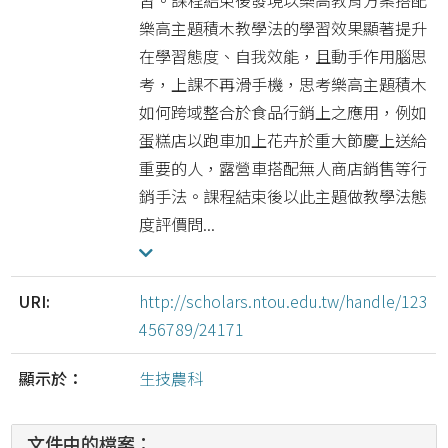
習。課程結束後發現以樂高教育方案搭配
樂高主題積木教學法的學習效果顯著提升
在學習態度、自我效能，且動手作用腦思
考，上課不再滑手機，思考樂高主題積木
如何跨域整合於食品行銷上之應用，例如
蛋糕店以跑車加上花卉於重大節慶上送給
重要的人，露營車搭配無人商店銷售等行
銷手法。課程結束後以此主題做教學法態
度評價問...
URI:
http://scholars.ntou.edu.tw/handle/123
456789/24171
顯示於：
生技農科
文件中的檔案：