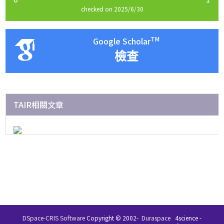
checked on 2025/6/30
TM
Google Scholar
檢查
TAIR相關文章
DSpace-CRIS Software
Copyright © 2002-
Duraspace
4science -
在 IR 系統中的文件，除了特別指名其著作權條款之外，