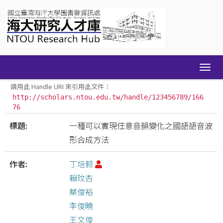
Skip
navigation
請用此 Handle URI 來引用此文件：
http://scholars.ntou.edu.tw/handle/123456789/166
76
標題:
一種可以實現任意音韻變化之國語語音波
形合成方法
作者:
丁培毅
賴玟杏
蔡俊裕
李俊曉
王文俊