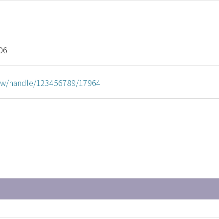
06
u.tw/handle/123456789/17964