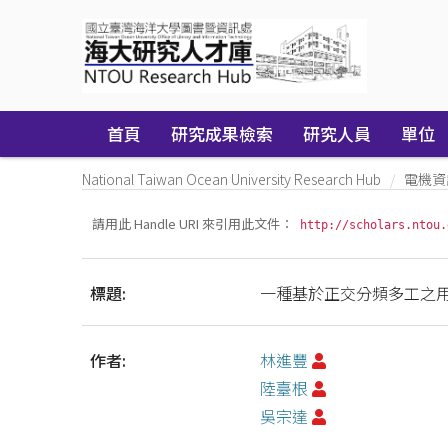
Skip
navigation
首頁
研究成果檢索
研究人員
單位
National Taiwan Ocean University Research Hub
電機資
請用此 Handle URI 來引用此文件：
http://scholars.ntou.
標題:
一種基於正交分頻多工之
作者:
林進豐
陸臺根
吳宗達