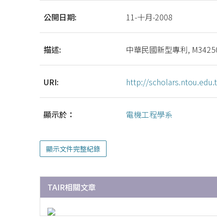
公開日期:
11-十月-2008
描述:
中華民國新型專利, M3425
URI:
http://scholars.ntou.ed
顯示於：
電機工程學系
顯示文件完整紀錄
TAIR相關文章