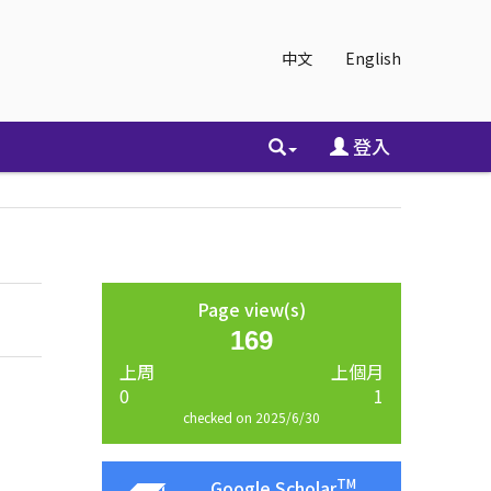
中文
English
登入
Page view(s)
169
上周
上個月
0
1
checked on 2025/6/30
TM
Google Scholar