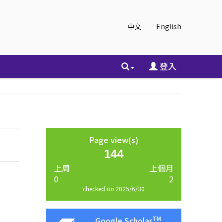
中文
English
登入
Page view(s)
144
上周
上個月
0
2
checked on 2025/6/30
TM
Google Scholar