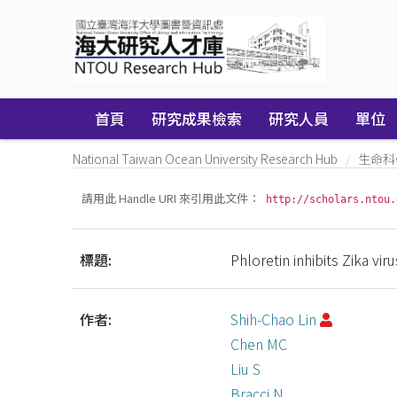
Skip
navigation
首頁
研究成果檢索
研究人員
單位
National Taiwan Ocean University Research Hub
生命科
請用此 Handle URI 來引用此文件：
http://scholars.ntou.
標題:
Phloretin inhibits Zika viru
作者:
Shih-Chao Lin
Chen MC
Liu S
Bracci N