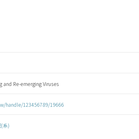
g and Re-emerging Viruses
u.tw/handle/123456789/19666
(系)