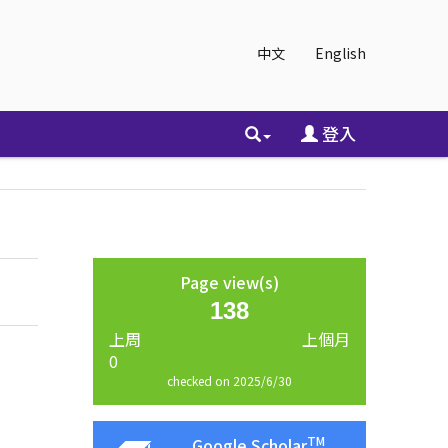
中文
English
登入
Page view(s)
138
上周
上個月
0
checked on 2025/6/30
TM
Google Scholar