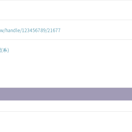
u.tw/handle/123456789/21677
(系)