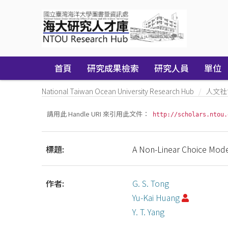
Skip
navigation
首頁
研究成果檢索
研究人員
單位
National Taiwan Ocean University Research Hub
人文社
請用此 Handle URI 來引用此文件：
http://scholars.ntou.
標題:
A Non-Linear Choice Model 
作者:
G. S. Tong
Yu-Kai Huang
Y. T. Yang