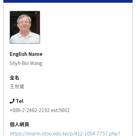
English Name
Shyh-Bin Wang
全名
王世斌
Tel
+886-2-2462-2192 ext:5602
個人網頁
https://imarm.ntou.edu.tw/p/412-1054-7757.php?