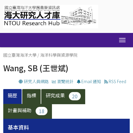
Skip
navigation
國立臺灣海洋大學
/
海洋科學與資源學院
Wang, SB
(王世斌)
研究人員網路
瀏覽統計
Email 通知
RSS Feed
簡歷
指標
研究成果
20
計畫與補助
18
基本資料