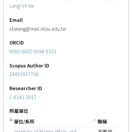
Lang=zh-tw
Email
sbwang@mail.ntou.edu.tw
ORCID
0000-0002-9394-5323
Scopus Author ID
24833937700
Researcher ID
C-6141-2017
所屬單位
單位/系所
職稱
Institute of Marine Affairs and
副教授