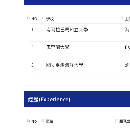
NO.
學校
主
1
南阿拉巴馬州立大學
海
2
馬里蘭大學
Es
3
國立臺灣海洋大學
漁
經歷(Experience)
No
單位
服務