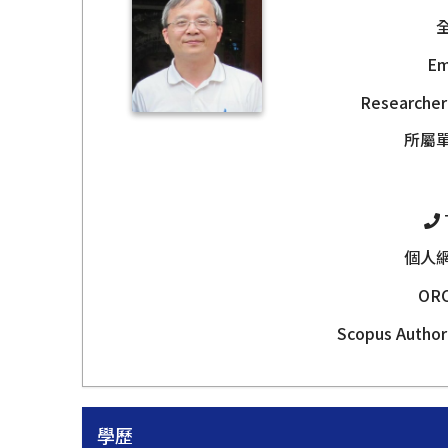
Em
Researcher
所屬
個人
OR
Scopus Author
學歷