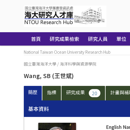
Skip
navigation
首頁
研究成果檢索
研究人員
單位
National Taiwan Ocean University Research Hub
國立臺灣海洋大學
/
海洋科學與資源學院
Wang, SB
(王世斌)
簡歷
指標
研究成果
計畫與補
20
基本資料
English N