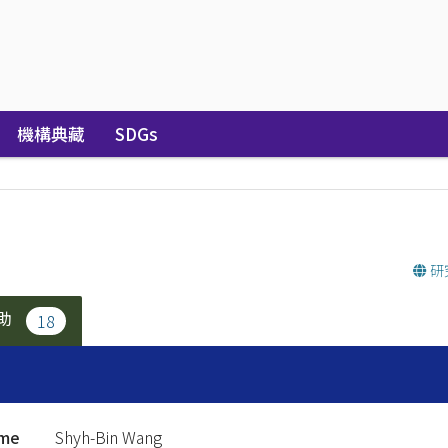
機構典藏
SDGs
研
助
18
ame
Shyh-Bin Wang