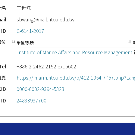
全名
王世斌
ail
sbwang@mail.ntou.edu.tw
 ID
C-6141-2017
單位
單位/系所
Institute of Marine Affairs and Resource Management
Tel
+886-2-2462-2192 ext:5602
網頁
https://imarm.ntou.edu.tw/p/412-1054-7757.php?Lan
CID
0000-0002-9394-5323
 ID
24833937700