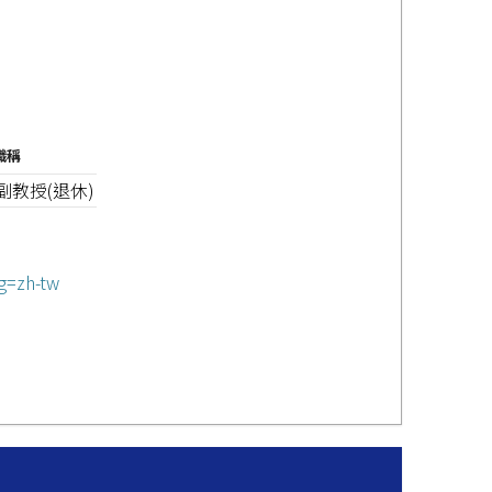
職稱
副教授(退休)
g=zh-tw