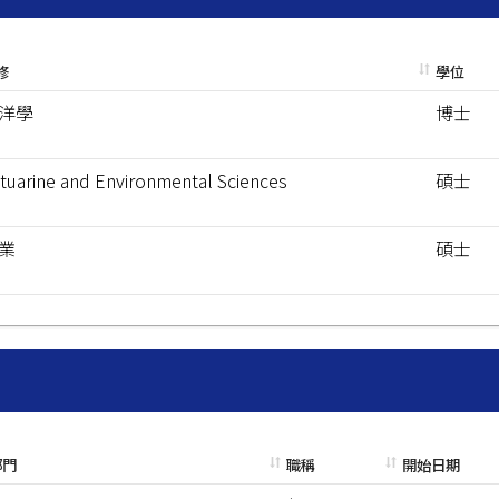
修
學位
洋學
博士
tuarine and Environmental Sciences
碩士
業
碩士
部門
職稱
開始日期