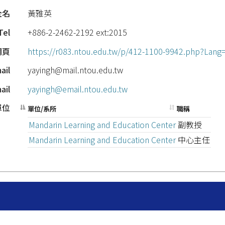
全名
黃雅英
Tel
+886-2-2462-2192 ext:2015
網頁
https://r083.ntou.edu.tw/p/412-1100-9942.php?Lang
ail
yayingh@mail.ntou.edu.tw
il
yayingh@email.ntou.edu.tw
單位
單位/系所
職稱
Mandarin Learning and Education Center
副教授
Mandarin Learning and Education Center
中心主任