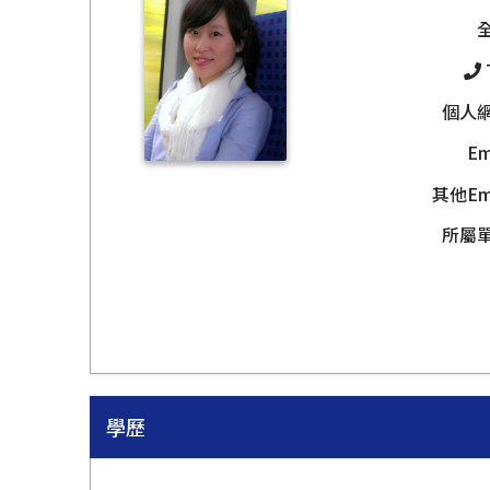
個人
Em
其他Ema
所屬
學歷