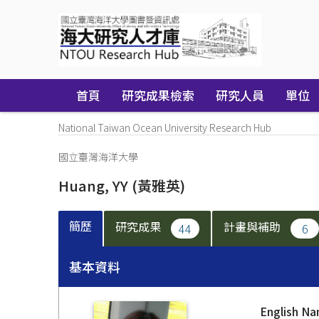
Skip
navigation
首頁
研究成果檢索
研究人員
單位
National Taiwan Ocean University Research Hub
國立臺灣海洋大學
Huang, YY
(黃雅英)
簡歷
研究成果
計畫與補助
44
6
基本資料
English N