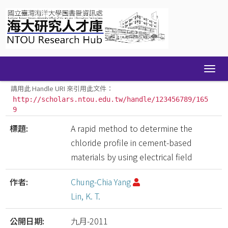
Skip
navigation
請用此 Handle URI 來引用此文件：
http://scholars.ntou.edu.tw/handle/123456789/165
9
標題:
A rapid method to determine the
chloride profile in cement-based
materials by using electrical field
作者:
Chung-Chia Yang
Lin, K. T.
公開日期:
九月-2011