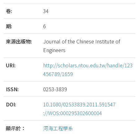
卷:
34
期:
6
來源出版物:
Journal of the Chinese Institute of
Engineers
URI:
http://scholars.ntou.edu.tw/handle/123
456789/1659
ISSN:
0253-3839
DOI:
10.1080/02533839.2011.591547
://WOS:000295302600004
顯示於：
河海工程學系