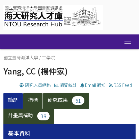
Skip
navigation
國立臺灣海洋大學
/
工學院
Yang, CC
(楊仲家)
研究人員網路
瀏覽統計
Email 通知
RSS Feed
簡歷
指標
研究成果
61
計畫與補助
38
基本資料