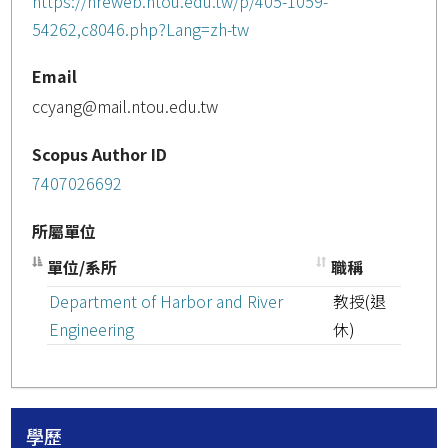
https://hreweb.ntou.edu.tw/p/405-1059-
54262,c8046.php?Lang=zh-tw
Email
ccyang@mail.ntou.edu.tw
Scopus Author ID
7407026692
所屬單位
單位/系所
職稱
Department of Harbor and River
教授(退
Engineering
休)
學歷