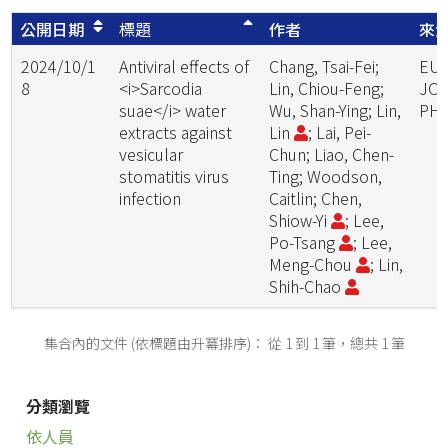
公開日期
標題
作者
來
2024/10/1
Antiviral effects of
Chang, Tsai-Fei;
EU
8
<i>Sarcodia
Lin, Chiou-Feng;
JO
suae</i> water
Wu, Shan-Ying; Lin,
PH
extracts against
Lin
; Lai, Pei-
vesicular
Chun; Liao, Chen-
stomatitis virus
Ting; Woodson,
infection
Caitlin; Chen,
Shiow-Yi
; Lee,
Po-Tsang
; Lee,
Meng-Chou
; Lin,
Shih-Chao
集合內的文件 (依標題由升冪排序)： 從 1 到 1 筆，總共 1 筆
分類瀏覽
依人員