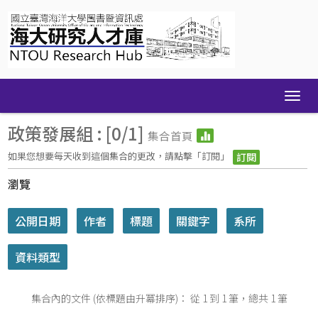
Skip
navigation
政策發展組 : [0/1]
集合首頁
如果您想要每天收到這個集合的更改，請點擊「訂閱」
瀏覽
集合內的文件 (依標題由升冪排序)： 從 1 到 1 筆，總共 1 筆