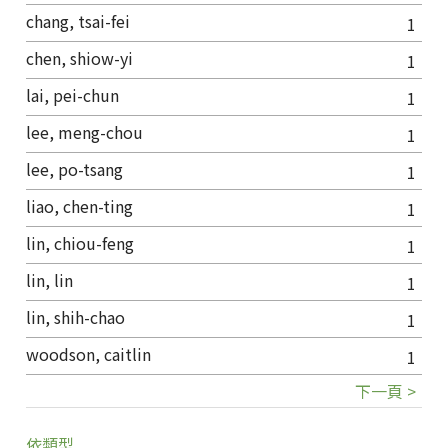
chang, tsai-fei
1
chen, shiow-yi
1
lai, pei-chun
1
lee, meng-chou
1
lee, po-tsang
1
liao, chen-ting
1
lin, chiou-feng
1
lin, lin
1
lin, shih-chao
1
woodson, caitlin
1
下一頁 >
依類型