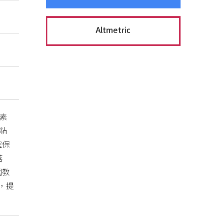
Altmetric
素
精
確保
落
國教
，提