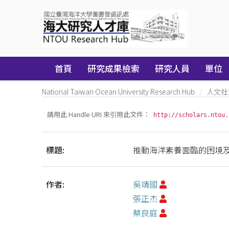
Skip
navigation
首頁
研究成果檢索
研究人員
單位
National Taiwan Ocean University Research Hub
人文社
請用此 Handle URI 來引用此文件：
http://scholars.ntou.
標題:
推動海洋素養面臨的困境
作者:
吳靖國
張正杰
蔡良庭