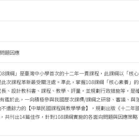
與問題因應
08課綱」是臺灣中小學首次的十二年一貫課程，此課綱以「核心
此次課程革新最受關注處。準此，掌握108課綱「核心素養」的
成長、設計教科書、課程、教學、評量，並規劃行政措施等，是
。有鑑於此，一向積極參與我國歷次課標/課綱之研發、審議、與
動不遺餘力的【中華民國課程與教學學會】，規劃出版《十二年
》，共刊出14篇佳作，針對108課綱實施的各面向問題與因應策略