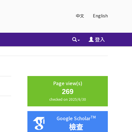
中文
English
登入
Page view(s)
269
checked on 2025/6/30
TM
Google Scholar
檢查