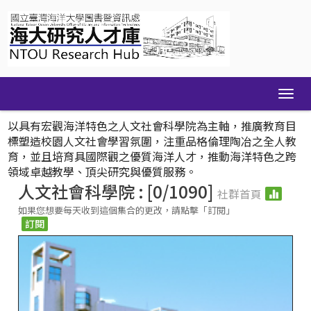
Skip
navigation
以具有宏觀海洋特色之人文社會科學院為主軸，推廣教育目
標塑造校園人文社會學習氛圍，注重品格倫理陶冶之全人教
育，並且培育具國際觀之優質海洋人才，推動海洋特色之跨
領域卓越教學、頂尖研究與優質服務。
人文社會科學院 : [0/1090]
社群首頁
如果您想要每天收到這個集合的更改，請點擊「訂閱」