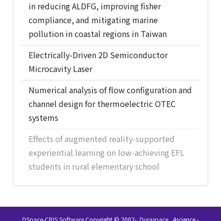
in reducing ALDFG, improving fisher
compliance, and mitigating marine
pollution in coastal regions in Taiwan
Electrically-Driven 2D Semiconductor
Microcavity Laser
Numerical analysis of flow configuration and
channel design for thermoelectric OTEC
systems
Effects of augmented reality-supported
experiential learning on low-achieving EFL
students in rural elementary school
DSpace-CRIS Software
Copyright © 2002-
Duraspace
4science -