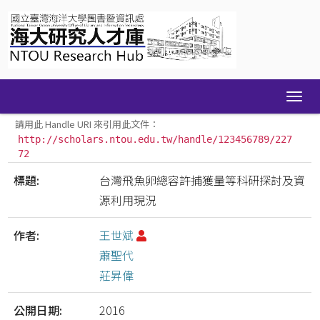
Skip
navigation
請用此 Handle URI 來引用此文件：
http://scholars.ntou.edu.tw/handle/123456789/227
72
標題:
台灣飛魚卵總容許捕獲量等科研探討及資
源利用現況
作者:
王世斌
蕭聖代
莊昇偉
公開日期:
2016