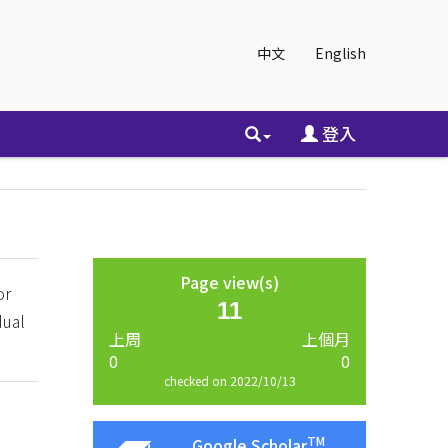
中文
English
登入
Page view(s)
or
11
dual
上周
上個月
0
0
checked on 2022/10/13
TM
Google Scholar