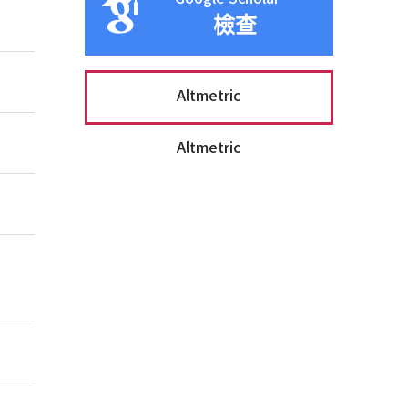
檢查
Altmetric
Altmetric