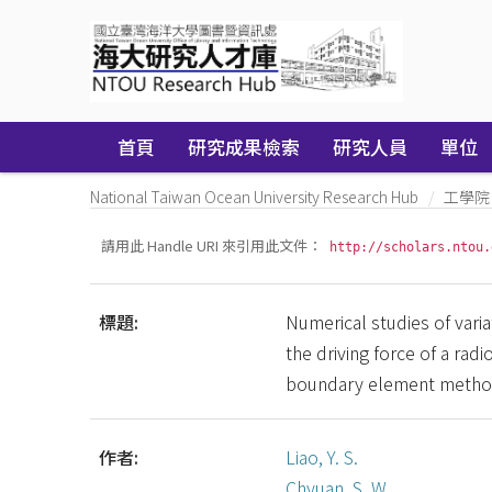
Skip
navigation
首頁
研究成果檢索
研究人員
單位
National Taiwan Ocean University Research Hub
工學院
請用此 Handle URI 來引用此文件：
http://scholars.ntou.
標題:
Numerical studies of varia
the driving force of a ra
boundary element meth
作者:
Liao, Y. S.
Chyuan, S. W.