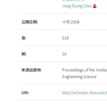
Jeng-Tzong Chen
公開日期:
十月-2004
卷:
218
期:
10
來源出版物:
Proceedings of the Instit
Engineering Science
URI:
http://scholars.ntou.ed