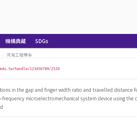
機構典藏
SDGs
河海工程學系
edu.tw/handle/123456789/2520
tions in the gap and finger width ratio and travelled distance f
dio-frequency microelectromechanical system device using the 
od