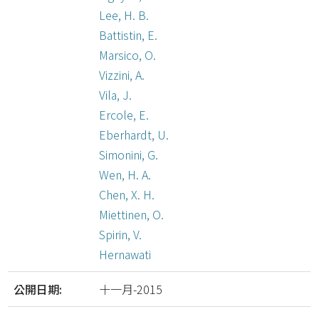
Lee, H. B.
Battistin, E.
Marsico, O.
Vizzini, A.
Vila, J.
Ercole, E.
Eberhardt, U.
Simonini, G.
Wen, H. A.
Chen, X. H.
Miettinen, O.
Spirin, V.
Hernawati
公開日期:
十一月-2015