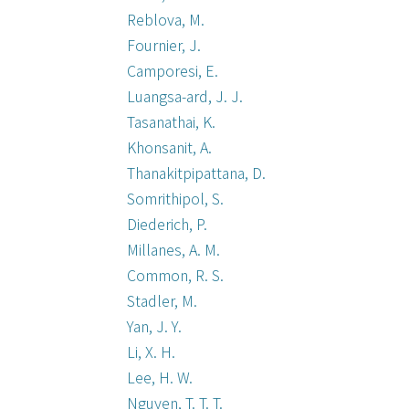
Reblova, M.
Fournier, J.
Camporesi, E.
Luangsa-ard, J. J.
Tasanathai, K.
Khonsanit, A.
Thanakitpipattana, D.
Somrithipol, S.
Diederich, P.
Millanes, A. M.
Common, R. S.
Stadler, M.
Yan, J. Y.
Li, X. H.
Lee, H. W.
Nguyen, T. T. T.