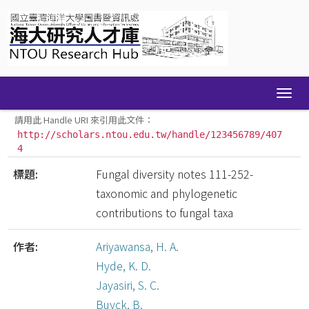
Skip
navigation
請用此 Handle URI 來引用此文件：
http://scholars.ntou.edu.tw/handle/123456789/407
4
標題:
Fungal diversity notes 111-252-
taxonomic and phylogenetic
contributions to fungal taxa
作者:
Ariyawansa, H. A.
Hyde, K. D.
Jayasiri, S. C.
Buyck, B.