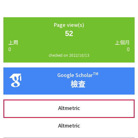
Page view(s)
52
上周
上個月
0
0
checked on 2022/10/13
TM
Google Scholar
檢查
Altmetric
Altmetric