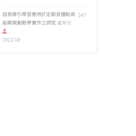
自我導引學習應用於定期貨櫃航商
247
船期規劃教學實作之研究
盧華安
2022-08