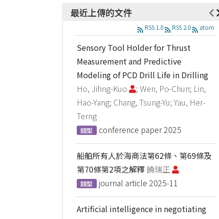
最近上傳的文件
RSS 1.0
RSS 2.0
atom
Sensory Tool Holder for Thrust
Measurement and Predictive
Modeling of PCD Drill Life in Drilling
Ho, Jihng-Kuo
; Wen, Po-Chun; Lin,
Hao-Yang; Chang, Tsung-Yu; Yau, Her-
Terng
conference paper
2025
類型
船舶所有人於海商法第62條、第69條及
第70條第2項之解釋
饒瑞正
journal article
2025-11
類型
Artificial intelligence in negotiating