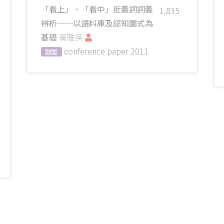
「看上」、「看中」近義詞詞義
1,835
辨析──以語料庫及認知圖式為
基礎
黃雅英
conference paper
2011
類型