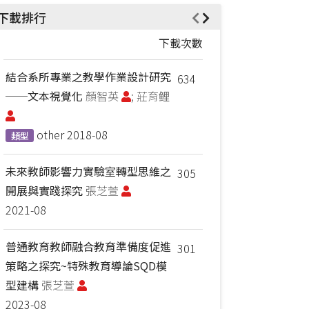
下載排行
下載次數
結合系所專業之教學作業設計研究
634
──文本視覺化
顏智英
; 莊育鲤
other
2018-08
類型
未來教師影響力實驗室轉型思維之
305
開展與實踐探究
張芝萱
2021-08
普通教育教師融合教育準備度促進
301
策略之探究~特殊教育導論SQD模
型建構
張芝萱
2023-08