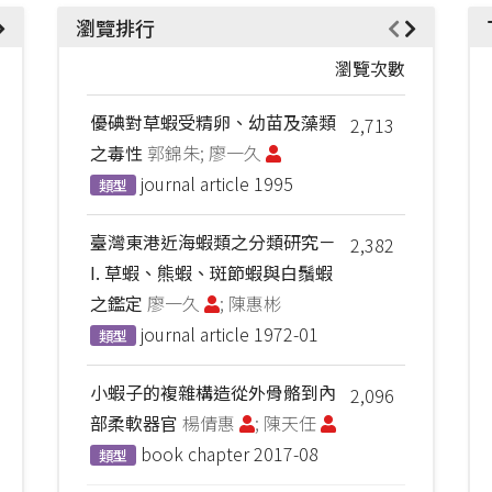
瀏覽排行
瀏覽次數
優碘對草蝦受精卵、幼苗及藻類
2,713
之毒性
郭錦朱; 廖一久
journal article
1995
類型
臺灣東港近海蝦類之分類研究－
2,382
I. 草蝦、熊蝦、斑節蝦與白鬚蝦
之鑑定
廖一久
; 陳惠彬
journal article
1972-01
類型
小蝦子的複雜構造從外骨骼到內
2,096
部柔軟器官
楊倩惠
; 陳天任
book chapter
2017-08
類型