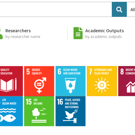
Al
Researchers
Academic Outputs
by researcher name
by academic outputs