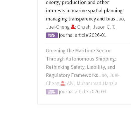
energy production and other
interests in marine spatial planning-
managing transparency and bias
Jao,
Juei-Cheng
; Chuah, Jason C. T.
journal article
2026-01
類型
Greening the Maritime Sector
Through Autonomous Shipping:
Rethinking Safety, Liability, and
Regulatory Frameworks
Jao, Juei-
Cheng
; Alvi, Muhammad Hanzla
journal article
2026-03
類型