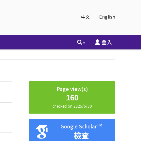
中文
English
登入
Page view(s)
160
checked on 2025/6/30
TM
Google Scholar
檢查