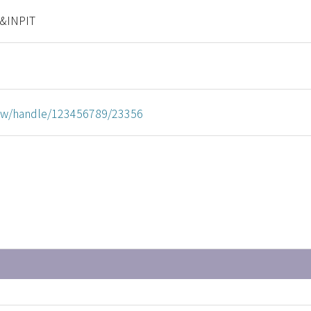
&INPIT
u.tw/handle/123456789/23356