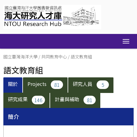
Skip
navigation
國立臺灣海洋大學
/
共同教育中心
/
語文教育組
語文教育組
關於
Projects
研究人員
81
5
研究成果
計畫與補助
146
81
簡介