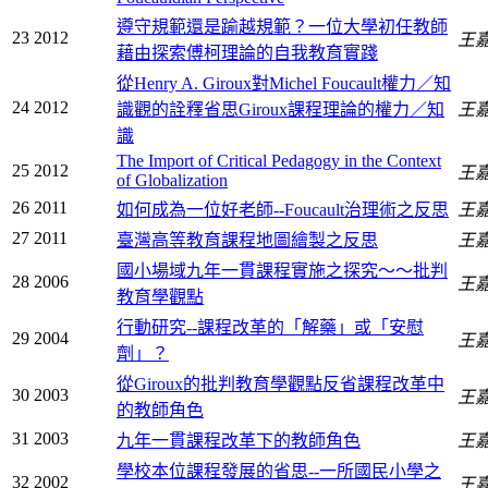
遵守規範還是踰越規範？一位大學初任教師
23
2012
王
藉由探索傅柯理論的自我教育實踐
從Henry A. Giroux對Michel Foucault權力／知
24
2012
識觀的詮釋省思Giroux課程理論的權力／知
王
識
The Import of Critical Pedagogy in the Context
25
2012
王
of Globalization
26
2011
如何成為一位好老師--Foucault治理術之反思
王
27
2011
臺灣高等教育課程地圖繪製之反思
王
國小場域九年一貫課程實施之探究～～批判
28
2006
王
教育學觀點
行動研究--課程改革的「解藥」或「安慰
29
2004
王
劑」？
從Giroux的批判教育學觀點反省課程改革中
30
2003
王
的教師角色
31
2003
九年一貫課程改革下的教師角色
王
學校本位課程發展的省思--一所國民小學之
32
2002
王