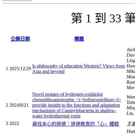
第 1 到 33
公開日期
標題
Jack
Dav
Lin
Is philosophy of education Western? Views from
Hun
1
2025/12/29
Asia and beyond
Mika
Mous
Rum
Mori
Novel isolates of hydrogen-oxidizing
Wan
chemolithoautotrophic <i>Sulfurospirillum</i>
Yizh
2
2024/8/21
provide insight to the functions and adaptation
Min
mechanisms of Campylobacteria in shallow-
Liu,
water hydrothermal vents
3
2022
尋找本心的道德：道德教育的「心」體驗
王
Hung