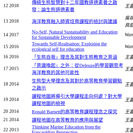
傳統生態智慧對十二年國教道德素養之啟
12
2018
王
發：論生態道德素養
吳
13
2018
海洋教育融入師資培育課程的檢討與建議
良
No-Self, Natural Sustainability and Education
14
2017
Wan
for Sustainable Development
Towards Self-Realisation: Exploring the
15
2016
Wan
ecological self for education
16
2016
「生態自我」理念及其對生態教育之意涵
王
「意識喚起」之外：從Deleuze的學習觀思考
17
2015
王
海洋教育的其他可能性
生態型大學理念及其對於高等教育學習觀點
18
2014
王
之啟示
課程地圖將導引大學課程走向何處？對大學
19
2014
王
課程地圖的檢視
20
2014
Ronald Barnett的高等教育課程理念之探究
王
21
2014
課程地圖在高等教育的應用與展望
王
Thinking Marine Education from the
22
2013
王
Foucauldian Perspective