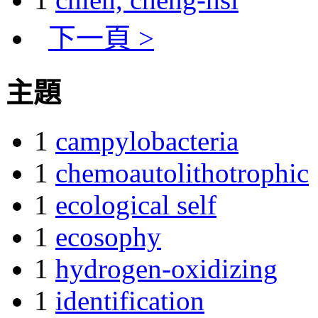
下一頁 >
主題
1
campylobacteria
1
chemoautolithotrophic
1
ecological self
1
ecosophy
1
hydrogen-oxidizing
1
identification