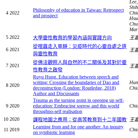
Lee,
Shih
Philosophy of education in Taiwan: Retrospect
4
2022
Chie
and prospect
Hsu
Chun
Mar
5
2022
大學靈性教育的學習內涵與實踐方向
王
從喧囂走入寧靜：災疫時代的心靈自處之道
6
2021
王
與靈性教育
從佛法觀照人與自然的不二關係及其對於靈
7
2021
王
性教育之啟發
Ruyu Hung. Education between speech and
writing: Crossing the boundaries of Dao and
Hung
8
2020
deconstruction (London: Routledge, 2018)
Chi
Author and Discussants
Trauma as the turning point in opening up self-
9
2020
education: Embracing sorrow and this world
Chi
throughno-self realisation
10
2020
課程地圖之應用：從高等教育到十二年國教
王
Learning from and for one another: An inquiry
11
2019
Chi
on symbiotic learning