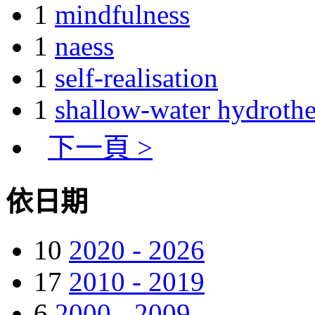
1
mindfulness
1
naess
1
self-realisation
1
shallow-water hydrothe
下一頁 >
依日期
10
2020 - 2026
17
2010 - 2019
6
2000 - 2009