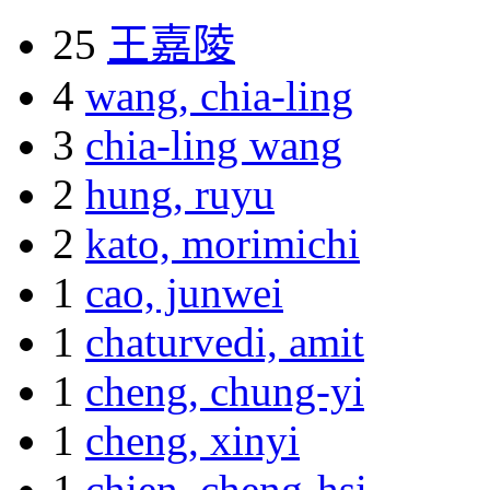
25
王嘉陵
4
wang, chia-ling
3
chia-ling wang
2
hung, ruyu
2
kato, morimichi
1
cao, junwei
1
chaturvedi, amit
1
cheng, chung-yi
1
cheng, xinyi
1
chien, cheng-hsi