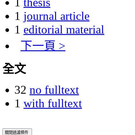
1
thesis
1
journal article
1
editorial material
下一頁 >
全文
32
no fulltext
1
with fulltext
關閉過濾條件