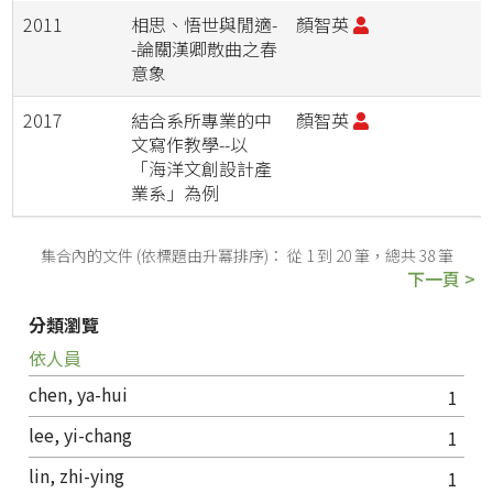
2011
相思、悟世與閒適-
顏智英
-論關漢卿散曲之春
意象
2017
結合系所專業的中
顏智英
文寫作教學--以
「海洋文創設計產
業系」為例
集合內的文件 (依標題由升冪排序)： 從 1 到 20 筆，總共 38 筆
下一頁 >
分類瀏覽
依人員
chen, ya-hui
1
lee, yi-chang
1
lin, zhi-ying
1