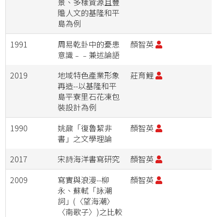
景、多樣資源且豐
贍人文的基隆和平
島為例
1991
周易乾卦中的憂患
顏智英
意識﹣﹣兼述論語
2019
地域特色產業形象
莊育鯉
再造--以基隆和平
島平寮里石花凍包
裝設計為例
1990
姚鼐「復魯絜非
顏智英
書」之文學理論
2017
宋詩海洋書寫研究
顏智英
2009
寫實與浪漫--柳
顏智英
永、蘇軾「詠潮
詞」(〈望海潮〉
〈南歌子〉)之比較