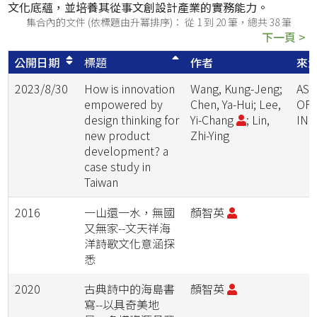
文化底蘊，並培養其從事文創設計產業的實務能力。
集合內的文件 (依標題由升冪排序)： 從 1 到 20 筆，總共 38 筆
下一頁 >
公開日期
標題
作者
來
2023/8/30
How is innovation
Wang, Kung-Jeng;
ASI
empowered by
Chen, Ya-Hui; Lee,
OF
design thinking for
Yi-Chang
; Lin,
IN
new product
Zhi-Ying
development? a
case study in
Taiwan
2016
一山還一水，無國
顏智英
又無家--文天祥海
洋詩歌文化意涵探
悉
2020
古典詩中的海島書
顏智英
寫--以具奇美地