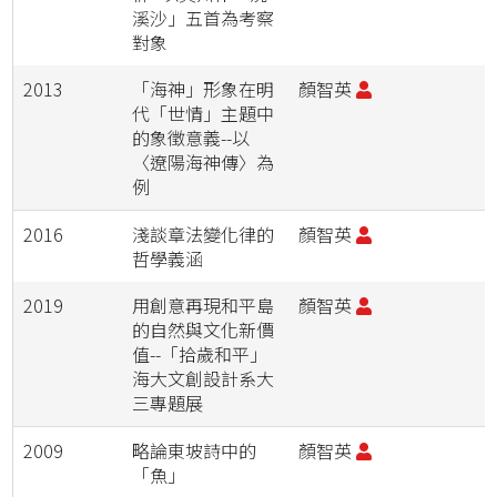
溪沙」五首為考察
對象
2013
「海神」形象在明
顏智英
代「世情」主題中
的象徵意義--以
〈遼陽海神傳〉為
例
2016
淺談章法變化律的
顏智英
哲學義涵
2019
用創意再現和平島
顏智英
的自然與文化新價
值--「拾歲和平」
海大文創設計系大
三專題展
2009
略論東坡詩中的
顏智英
「魚」