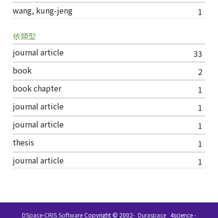
wang, kung-jeng
1
依類型
journal article
33
book
2
book chapter
1
journal article
1
journal article
1
thesis
1
journal article
1
DSpace-CRIS Software
Copyright © 2002-
Duraspace
4science -