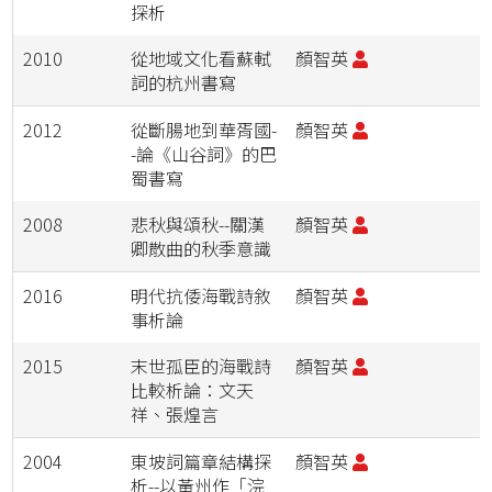
探析
2010
從地域文化看蘇軾
顏智英
詞的杭州書寫
2012
從斷腸地到華胥國-
顏智英
-論《山谷詞》的巴
蜀書寫
2008
悲秋與頌秋--關漢
顏智英
卿散曲的秋季意識
2016
明代抗倭海戰詩敘
顏智英
事析論
2015
末世孤臣的海戰詩
顏智英
比較析論：文天
祥、張煌言
2004
東坡詞篇章結構探
顏智英
析--以黃州作「浣