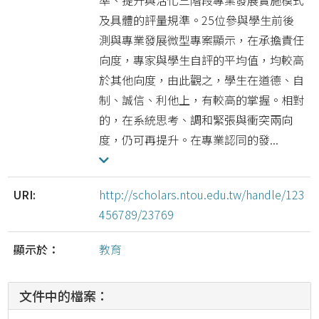
準、提升與活化三階段專業發展實施模式
及具體的評量規準。25位參與學生前後
測與專業發展微型專案顯示，在承擔責任
向度，專家與學生自評的平均值，均較高
於其他向度，由此觀之，學生在道德、自
制、誠信、利他上，有較高的掌握。相對
的，在系統思考、調和緊張與衝突兩向
度，仍可再提升。在專業認同的發...
URI:
http://scholars.ntou.edu.tw/handle/123
456789/23769
顯示於：
教育
文件中的檔案：