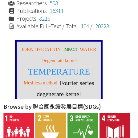
Researchers
508
Publications
16311
Projects
8216
Available Full-Text / Total
104
/
20228
Browse by 聯合國永續發展目標(SDGs)