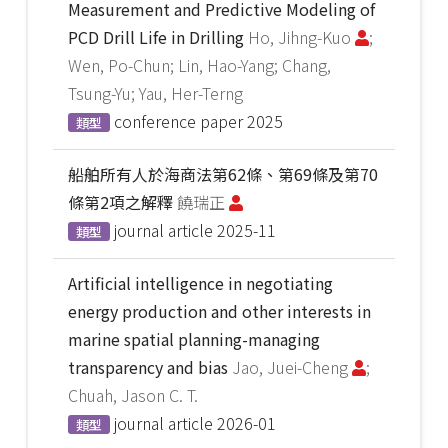
Measurement and Predictive Modeling of
PCD Drill Life in Drilling
Ho, Jihng-Kuo
;
Wen, Po-Chun; Lin, Hao-Yang; Chang,
Tsung-Yu; Yau, Her-Terng
conference paper
2025
類型
船舶所有人於海商法第62條、第69條及第70
條第2項之解釋
饒瑞正
journal article
2025-11
類型
Artificial intelligence in negotiating
energy production and other interests in
marine spatial planning-managing
transparency and bias
Jao, Juei-Cheng
;
Chuah, Jason C. T.
journal article
2026-01
類型