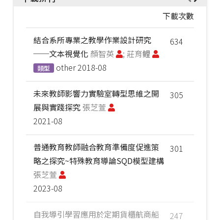
下載次數
結合系所專業之教學作業設計研究
634
──文本視覺化
顏智英
; 莊育鲤
other
2018-08
類型
未來教師影響力實驗室轉型思維之開
305
展與實踐探究
張芝萱
2021-08
普通教育教師融合教育準備度促進策
301
略之探究~特殊教育導論SQD模型建構
張芝萱
2023-08
自我導引學習應用於定期貨櫃航商船
247