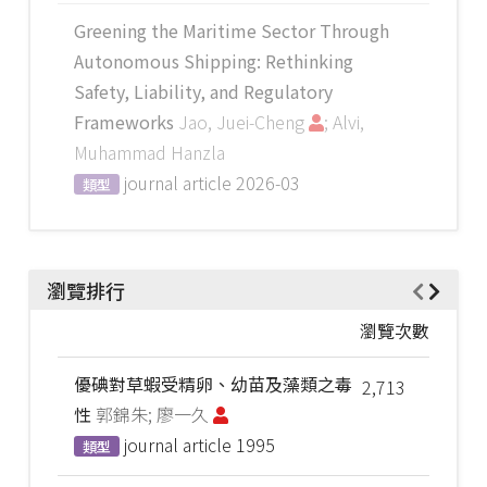
Greening the Maritime Sector Through
Autonomous Shipping: Rethinking
Safety, Liability, and Regulatory
Frameworks
Jao, Juei-Cheng
; Alvi,
Muhammad Hanzla
journal article
2026-03
類型
瀏覽排行
瀏覽次數
優碘對草蝦受精卵、幼苗及藻類之毒
2,713
性
郭錦朱; 廖一久
journal article
1995
類型