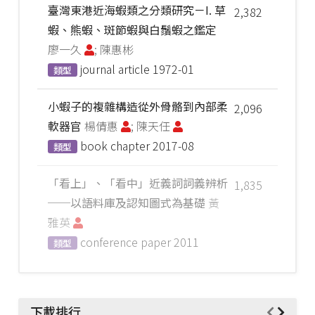
臺灣東港近海蝦類之分類研究－I. 草
2,382
蝦、熊蝦、斑節蝦與白鬚蝦之鑑定
廖一久
; 陳惠彬
journal article
1972-01
類型
小蝦子的複雜構造從外骨骼到內部柔
2,096
軟器官
楊倩惠
; 陳天任
book chapter
2017-08
類型
「看上」、「看中」近義詞詞義辨析
1,835
──以語料庫及認知圖式為基礎
黃
雅英
conference paper
2011
類型
下載排行