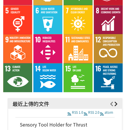
最近上傳的文件
RSS 1.0
RSS 2.0
atom
Sensory Tool Holder for Thrust