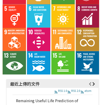
最近上傳的文件
RSS 1.0
RSS 2.0
atom
Remaining Useful Life Prediction of