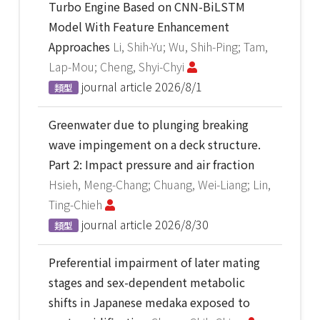
Turbo Engine Based on CNN-BiLSTM
Model With Feature Enhancement
Approaches
Li, Shih-Yu; Wu, Shih-Ping; Tam,
Lap-Mou; Cheng, Shyi-Chyi
journal article
2026/8/1
類型
Greenwater due to plunging breaking
wave impingement on a deck structure.
Part 2: Impact pressure and air fraction
Hsieh, Meng-Chang; Chuang, Wei-Liang; Lin,
Ting-Chieh
journal article
2026/8/30
類型
Preferential impairment of later mating
stages and sex-dependent metabolic
shifts in Japanese medaka exposed to