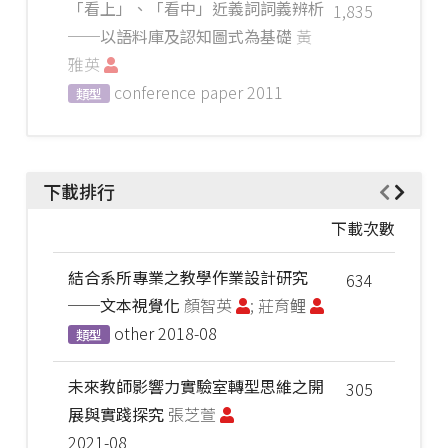
「看上」、「看中」近義詞詞義辨析
1,835
──以語料庫及認知圖式為基礎
黃
雅英
conference paper
2011
類型
下載排行
下載次數
結合系所專業之教學作業設計研究
634
──文本視覺化
顏智英
; 莊育鲤
other
2018-08
類型
未來教師影響力實驗室轉型思維之開
305
展與實踐探究
張芝萱
2021-08