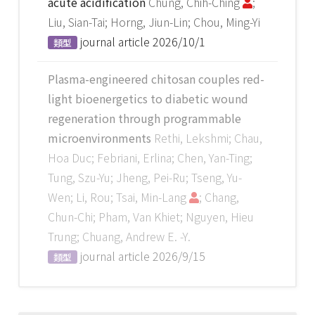
acute acidification
Chung, Chih-Ching
;
Liu, Sian-Tai; Horng, Jiun-Lin; Chou, Ming-Yi
journal article
2026/10/1
類型
Plasma-engineered chitosan couples red-
light bioenergetics to diabetic wound
regeneration through programmable
microenvironments
Rethi, Lekshmi; Chau,
Hoa Duc; Febriani, Erlina; Chen, Yan-Ting;
Tung, Szu-Yu; Jheng, Pei-Ru; Tseng, Yu-
Wen; Li, Rou; Tsai, Min-Lang
; Chang,
Chun-Chi; Pham, Van Khiet; Nguyen, Hieu
Trung; Chuang, Andrew E. -Y.
journal article
2026/9/15
類型