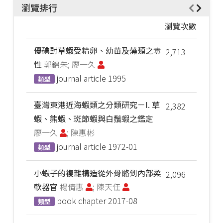
瀏覽排行
瀏覽次數
優碘對草蝦受精卵、幼苗及藻類之毒
2,713
性
郭錦朱; 廖一久
journal article
1995
類型
臺灣東港近海蝦類之分類研究－I. 草
2,382
蝦、熊蝦、斑節蝦與白鬚蝦之鑑定
廖一久
; 陳惠彬
journal article
1972-01
類型
小蝦子的複雜構造從外骨骼到內部柔
2,096
軟器官
楊倩惠
; 陳天任
book chapter
2017-08
類型