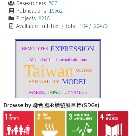
Researchers
507
Publications
16562
Projects
8216
Available Full-Text / Total
104
/
20479
Browse by 聯合國永續發展目標(SDGs)